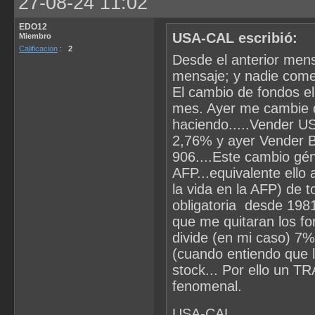
27-08-24 11:02
EDO12
USA-CAL escribió:
Miembro
Calificacion
:
2
Desde el anterior mens
mensaje; y nadie comen
El cambio de fondos el
mes. Ayer me cambie de
haciendo.....Vender U
2,76% y ayer Vender 
906....Este cambio gén
AFP...equivalente ello 
la vida en la AFP) de t
obligatoria desde 198
que me quitaran los fon
divide (en mi caso) 7
(cuando entiendo que l
stock... Por ello un T
fenomenal.
USA-CAL