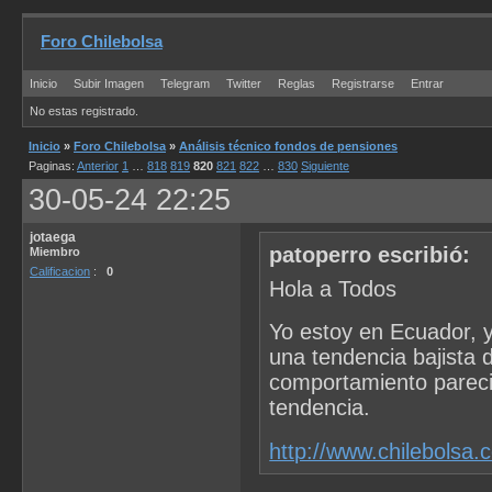
Foro Chilebolsa
Inicio
Subir Imagen
Telegram
Twitter
Reglas
Registrarse
Entrar
No estas registrado.
Inicio
»
Foro Chilebolsa
»
Análisis técnico fondos de pensiones
Paginas:
Anterior
1
…
818
819
820
821
822
…
830
Siguiente
30-05-24 22:25
jotaega
patoperro escribió:
Miembro
Calificacion
:
0
Hola a Todos
Yo estoy en Ecuador, y
una tendencia bajista 
comportamiento pareci
tendencia.
http://www.chilebolsa