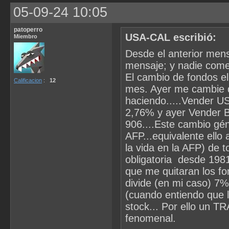
05-09-24 10:05
patoperro
USA-CAL escribió:
Miembro
Desde el anterior mens
mensaje; y nadie comen
El cambio de fondos el
Calificacion
:
12
mes. Ayer me cambie de
haciendo.....Vender U
2,76% y ayer Vender 
906....Este cambio gén
AFP...equivalente ello 
la vida en la AFP) de t
obligatoria desde 198
que me quitaran los fon
divide (en mi caso) 7
(cuando entiendo que l
stock... Por ello un T
fenomenal.