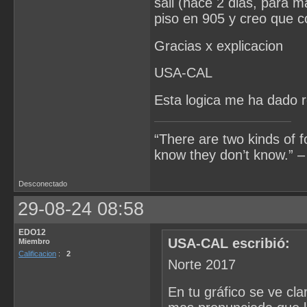
sali (hace 2 dias, para m
piso en 905 y creo que co
Gracias x explicacion
USA-CAL
Esta logica me ha dado 
“There are two kinds of 
know they don’t know.” –
Desconectado
29-08-24 08:58
EDO12
USA-CAL escribió:
Miembro
Calificacion
:
2
Norte 2017
En tu gráfico se ve cl