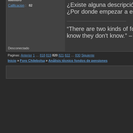
¿Existe alguna descripci
Calificacion
:
82
¿Por donde empezar a est
“There are two kinds of 
know they don’t know.” –
Desconectado
Paginas:
Anterior
1
…
818
819
820
821
822
…
830
Siguiente
Inicio
»
Foro Chilebolsa
»
Análisis técnico fondos de pensiones