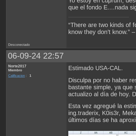
Yo estoy en cuprum, desd
que el fondo E....nada si
“There are two kinds of 
know they don’t know.” –
Desconectado
06-09-24 22:57
Norte2017
Estimado USA-CAL.
Miembro
Calificacion
:
1
Disculpa por no haber re
bastante simple, ya que 
actualizo al día de hoy. 
Esta vez agregué la esti
ing.traderix, K0is3r, Mek
últimos días se ha aproxi