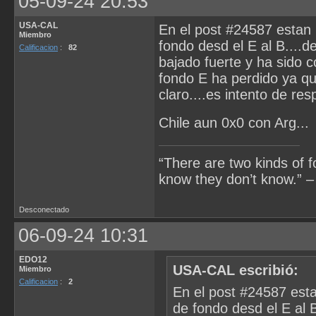
05-09-24 20:53
USA-CAL
En el post #24587 estan 
Miembro
fondo desd el E al B....d
Calificacion
:
82
bajado fuerte y ha sido c
fondo E ha perdido ya qu
claro....es intento de re
Chile aun 0x0 con Arg...
“There are two kinds of 
know they don’t know.” –
Desconectado
06-09-24 10:31
EDO12
USA-CAL escribió:
Miembro
Calificacion
:
2
En el post #24587 esta
de fondo desd el E al B