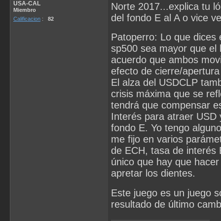
USA-CAL
Norte 2017...explica tu l
Miembro
del fondo E al A o vice v
Calificacion
:
82
Patoperro: Lo que dices 
sp500 sea mayor que el b
acuerdo que ambos movi
efecto de cierre/apertur
El alza del USDCLP tambi
crisis máxima que se refl
tendrá que compensar e
Interés para atraer USD y
fondo E. Yo tengo algunos
me fijo en varios paráme
de ECH, tasa de interés
único que hay que hacer 
apretar los dientes.
Este juego es un juego s
resultado de último camb