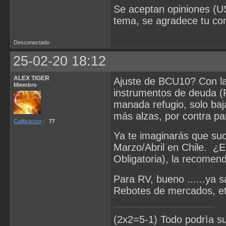
Se aceptan opiniones (U
tema, se agradece tu co
Desconectado
25-02-20 18:12
ALEX TIGER
Ajuste de BCU10? Con la 
Miembro
instrumentos de deuda (
manada refugio, solo baj
más alzas, por contra p
Calificacion
:
77
Ya te imaginarás que su
Marzo/Abril en Chile. ¿
Obligatoria), la recome
Para RV, bueno ......ya
Rebotes de mercados, et
(2x2=5-1) Todo podrìa s