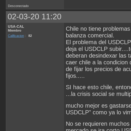
Desconectado
02-03-20 11:20
USA-CAL
Chile no tiene problemas
Miembro
balanza comercial.
Calificacion
:
82
El problema del USDCLP p
deja el USDCLP subir....t
deberan desindexar las ta
caer chile a la condicion
de fijar los precios de 
fijos.....
SI hace esto chile, ento
...la crisis social se multi
mucho mejor es gastarse 
USDCLP" como ya lo vimo
No se requieren muchos 
mercado se ira corto U