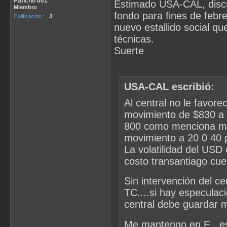
Pancho 001
Estimado USA-CAL, discu
Miembro
fondo para fines de febr
Calificacion
:
3
nuevo estallido social qu
técnicas.
Suerte
USA-CAL escribió:
Al central no le favore
movimiento de $830 a 
800 como menciona mek
movimiento a 20 0 40 
La volatilidad del USD
costo transantiago cuen
Sin intervención del ce
TC....si hay especulaci
central debe guardar 
Me mantengo en E...es