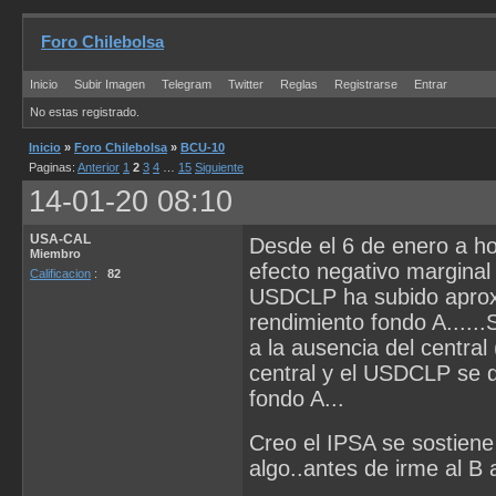
Foro Chilebolsa
Inicio
Subir Imagen
Telegram
Twitter
Reglas
Registrarse
Entrar
No estas registrado.
Inicio
»
Foro Chilebolsa
»
BCU-10
Paginas:
Anterior
1
2
3
4
…
15
Siguiente
14-01-20 08:10
USA-CAL
Desde el 6 de enero a h
Miembro
efecto negativo marginal 
Calificacion
:
82
USDCLP ha subido aprox
rendimiento fondo A......
a la ausencia del central
central y el USDCLP se d
fondo A...
Creo el IPSA se sostiene
algo..antes de irme al B 