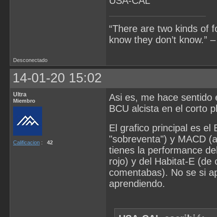
USA-CAL
“There are two kinds of 
know they don’t know.” –
Desconectado
14-01-20 15:02
Ultra
Asi es, me hace sentido 
Miembro
BCU alcista en el corto p
El grafico principal es e
"sobreventa") y MACD (a 
Calificacion
:
42
tienes la performance del
rojo) y del Habitat-E (de
comentabas). No se si apl
aprendiendo.