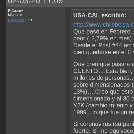
02-03-20 11:08
ElCazaw
USA-CAL escribió:
Miembro
Calificacion
:
11
http://www.chilebolsa
Que pasó en Febrero….
peor (-2,79% en mes).
Desde el Post #44 arri
bien quedarse en el E 
Que creo que pasara ah
CUENTO….Esta bien, 
millones de personas…
sobre dimensionados 
13%)….Creo que esto -
dimensionado y al 30 
Y2K (cambio milenio y
1999…lo que fue un ne
Si coronavirus (su pani
fuerte. Si me equivoco