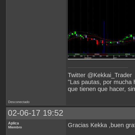
Twitter @Kekkai_Trader
"Las pautas, por mucha h
que tienen que hacer, si
Desconectado
02-06-17 19:52
Aplica
Gracias Kekka ,buen graf
Miembro