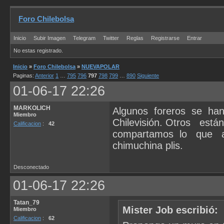
Foro Chilebolsa
Inicio
Subir Imagen
Telegram
Twitter
Reglas
Registrarse
Entrar
No estas registrado.
Inicio
»
Foro Chilebolsa
»
NUEVAPOLAR
Paginas:
Anterior
1
…
795
796
797
798
799
…
890
Siguiente
01-06-17 22:26
MARKOLICH
Algunos foreros se han
Miembro
Chilevisión. Otros está
Calificacion
:
42
compartamos lo que ap
chimuchina plis.
Desconectado
01-06-17 22:26
Tatan_79
Mister Job escribió:
Miembro
Calificacion
:
62