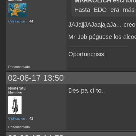
MARKOLICH escribió
Hasta EDO era más si
Calificacion
:
44
JAJajjJAJaajajaJa... creo
Mr Job péguese los alcoc
Oportuncrisis!
Desconectado
02-06-17 13:50
Nosferatu
Des-pa-ci-to..
Miembro
Calificacion
:
42
Desconectado