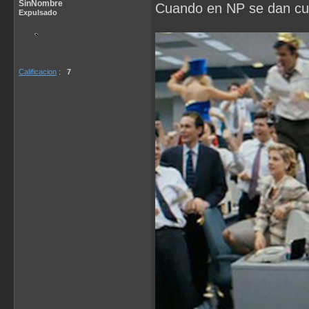
SinNombre
Cuando en NP se dan cue
Expulsado
Calificacion
:
7