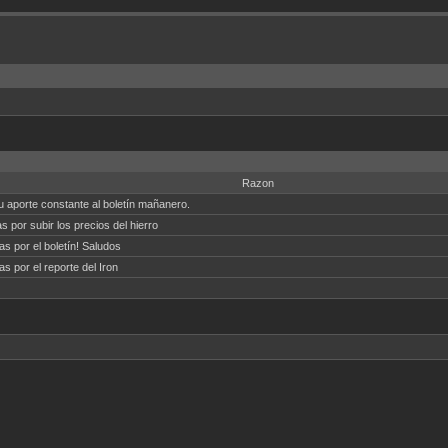
Razon
u aporte constante al boletín mañanero.
s por subir los precios del hierro
as por el boletín! Saludos
as por el reporte del Iron