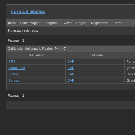
Foro Chilebolsa
Inicio
Subir Imagen
Telegram
Twitter
Reglas
Registrarse
Entrar
No estas registrado.
Paginas::
1
Calificacion del usuario Razher
[+4 / -0]
Del usuario
En el tema
CRJ
CAP
Por s
marck_888
CAP
gracia
Zahkul
CAP
Graci
Skross
CAP
Graci
Paginas::
1