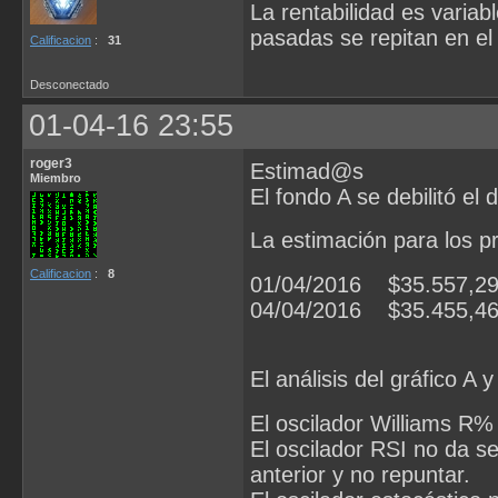
La rentabilidad es variab
pasadas se repitan en el 
Calificacion
:
31
Desconectado
01-04-16 23:55
roger3
Estimad@s
Miembro
El fondo A se debilitó el 
La estimación para los p
Calificacion
:
8
01/04/2016 $35.557,2
04/04/2016 $35.455,4
El análisis del gráfico A y
El oscilador Williams R%
El oscilador RSI no da s
anterior y no repuntar.