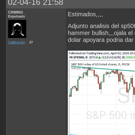
02-04-16 21:58
CRMING
Estimados,,,,
Expulsado
Adjunto analisis del sp50
hammer bullish,,,ojala el
dolar apoyara podria dar 
Calificacion
:
27