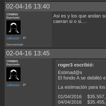
02-04-16 13:40
CRMING
Asi es y los que andan s
Expulsado
caeran si o si....
Calificacion
:
27
Desconectado
02-04-16 13:45
CRMING
roger3 escribió:
Expulsado
Estimad@s
El fondo A se debilitó 
Calificacion
:
27
La estimación para los
01/04/2016 $35.557,
04/04/2016 $35.455,