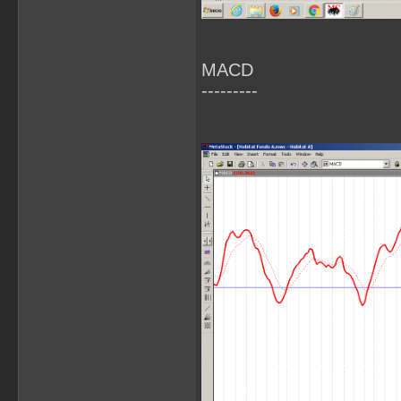
MACD
---------