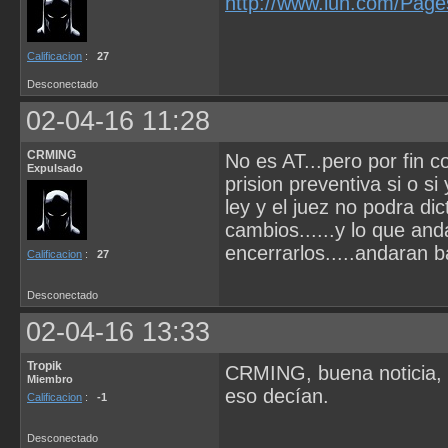
http://www.lun.com/Pag
Calificacion
:
27
Desconectado
02-04-16 11:28
CRMING
No es AT...pero por fin 
Expulsado
prision preventiva si o s
ley y el juez no podra di
cambios......y lo que an
encerrarlos.....andaran baj
Calificacion
:
27
Desconectado
02-04-16 13:33
Tropik
CRMING, buena noticia, y
Miembro
eso decían.
Calificacion
:
-1
Desconectado