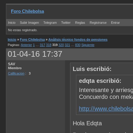
Foro Chilebolsa
Inicio
Subir Imagen
Telegram
Twitter
Reglas
Registrarse
Entrar
No estas registrado.
Inicio
»
Foro Chilebolsa
»
Análisis técnico fondos de pensiones
Paginas:
Anterior
1
…
317
318
319
320
321
…
830
Siguiente
01-04-16 17:37
SAV
Luis escribió:
Miembro
Calificacion
:
3
edqta escribió:
Interesante y arries
Concuerdo con meka
http://www.chilebol
Hola Edqta