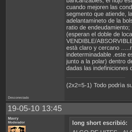
bancarizables, el flujo e
cuando mejoren las condic
segmento que atiende, la
adelantamineto de la bol
ratio de endeudamiento
(esperan el doble de loca
VENDIBLE/ABSORVIBLE . 
està claro y cercano ....
indeterminadable .este e
junto a la polar) dentro d
dadas las indefiniciones 
(2x2=5-1) Todo podrìa s
Desconectado
19-05-10 13:45
Mavry
long short escribió:
Moderador