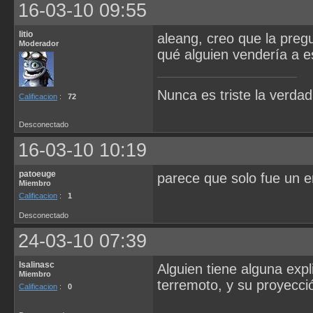
16-03-10 09:55
litio
aleang, creo que la pregu
Moderador
qué alguien vendería a e
Nunca es triste la verdad
Calificacion
:
72
Desconectado
16-03-10 10:19
patoeuge
parece que solo fue un er
Miembro
Calificacion
:
1
Desconectado
24-03-10 07:39
lsalinasc
Alguien tiene alguna exp
Miembro
terremoto, y su proyecc
Calificacion
:
0