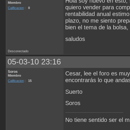
Hola soy nuevo en esto, 
Miembro
quiero vender para compr
Calificacion
:
0
rentabilidad anual estim
plazo, no me siento prep
bien el tema de la bolsa,
saludos
Desconectado
05-03-10 23:16
Soros
Cesar, lee el foro es mu
Miembro
encontrarás lo que anda
Calificacion
:
15
Suerto
Soros
No tiene sentido ser el má