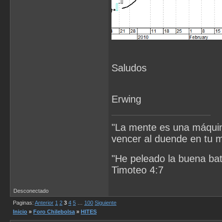
Saludos
Erwing
"La mente es una máquina
vencer al duende en tu 
"He peleado la buena bata
Timoteo 4:7
Desconectado
Paginas:
Anterior
1
2
3
4
5
…
100
Siguiente
Inicio
»
Foro Chilebolsa
»
HITES