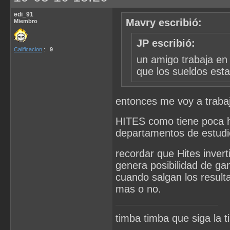
edi_91
Mavry escribió:
Miembro
JP escribió:
Calificacion
:
9
un amigo trabaja en 
que los sueldos esta
entonces me voy a trabaj
HITES como tiene poca hi
departamentos de estudio
recordar que Hites inver
genera posibilidad de ga
cuando salgan los result
mas o no.
timba timba que siga la t