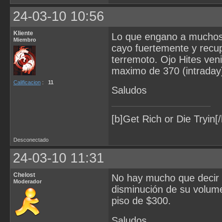
24-03-10 10:56
Kliente
Lo que engano a muchos 
Miembro
cayo fuertemente y recu
terremoto. Ojo Hites ven
maximo de 370 (intraday).
Calificacion
:
11
Saludos
[b]Get Rich or Die Tryin[/
Desconectado
24-03-10 11:31
Chelost
No hay mucho que decir e
Moderador
disminución de su volum
piso de $300.
Saludos.