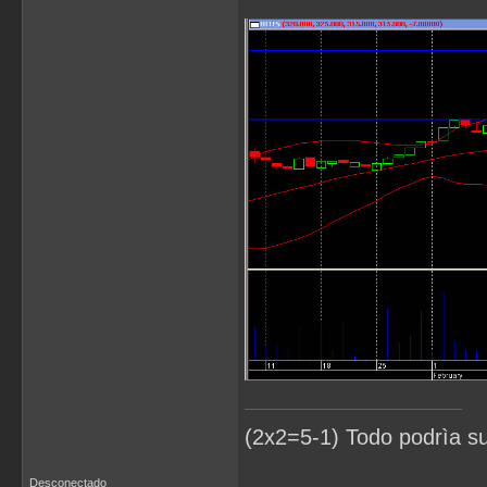
(2x2=5-1) Todo podrìa s
Desconectado