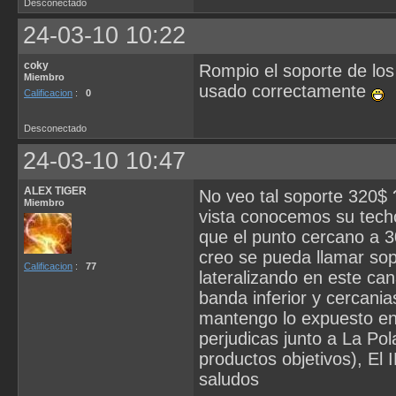
Desconectado
24-03-10 10:22
coky
Rompio el soporte de los
Miembro
usado correctamente
Calificacion
:
0
Desconectado
24-03-10 10:47
ALEX TIGER
No veo tal soporte 320$ 
Miembro
vista conocemos su techo
que el punto cercano a 3
creo se pueda llamar sopo
Calificacion
:
77
lateralizando en este can
banda inferior y cercani
mantengo lo expuesto en
perjudicas junto a La Po
productos objetivos), El 
saludos