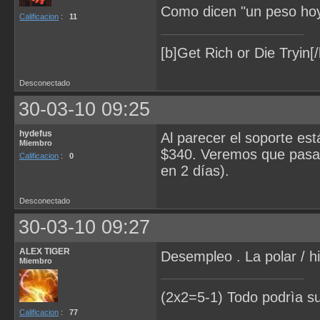
Como dicen "un peso ho
Calificacion
:
11
[b]Get Rich or Die Tryin[/
Desconectado
30-03-10 09:25
hydefus
Al parecer el soporte est
Miembro
$340. Veremos que pasa 
Calificacion
:
0
en 2 días).
Desconectado
30-03-10 09:27
ALEX TIGER
Desempleo . La polar / h
Miembro
(2x2=5-1) Todo podrìa s
Calificacion
:
77