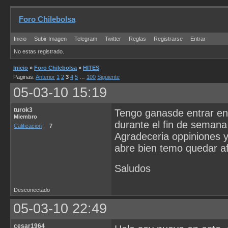
Foro Chilebolsa
Inicio
Subir Imagen
Telegram
Twitter
Reglas
Registrarse
Entrar
No estas registrado.
Inicio
»
Foro Chilebolsa
»
HITES
Paginas:
Anterior
1
2
3
4
5
…
100
Siguiente
05-03-10 15:19
turok3
Tengo ganasde entrar en 
Miembro
durante el fin de semana
Calificacion
:
7
Agradeceria oppiniones y
abre bien temo quedar a
Saludos
Desconectado
05-03-10 22:49
cesar1964