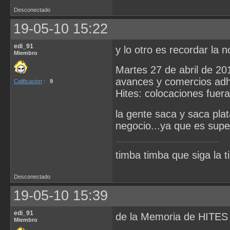
Desconectado
19-05-10 15:22
edi_91
y lo otro es recordar la no
Miembro
Martes 27 de abril de 20
avances y comercios adh
Calificacion
:
9
Hites: colocaciones fuera 
la gente saca y saca pla
negocio...ya que es supe
timba timba que siga la t
Desconectado
19-05-10 15:39
edi_91
de la Memoria de HITES
Miembro