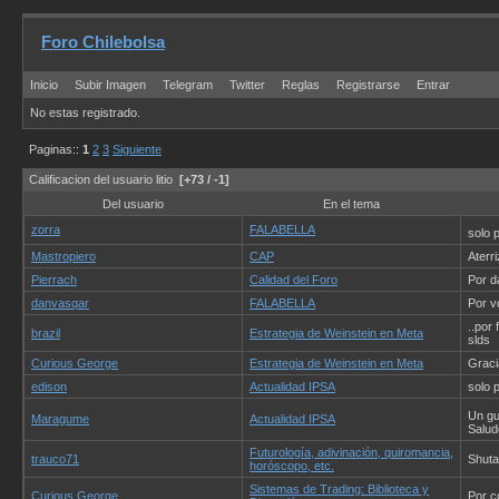
Foro Chilebolsa
Inicio
Subir Imagen
Telegram
Twitter
Reglas
Registrarse
Entrar
No estas registrado.
Paginas::
1
2
3
Siguiente
Calificacion del usuario litio
[+73 / -1]
Del usuario
En el tema
zorra
FALABELLA
solo 
Mastropiero
CAP
Aterr
Pierrach
Calidad del Foro
Por d
danvasqar
FALABELLA
Por v
..por
brazil
Estrategia de Weinstein en Meta
slds
Curious George
Estrategia de Weinstein en Meta
Graci
edison
Actualidad IPSA
solo 
Un gu
Maragume
Actualidad IPSA
Salud
Futurología, adivinación, quiromancia,
trauco71
Shuta
horóscopo, etc.
Sistemas de Trading: Biblioteca y
Curious George
Por c