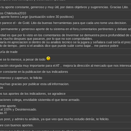
o tu aporte constante, generoso y muy útil, por datos objetivos y sugerencias. Gracias Litio.
os Chilebolsa2010
 aporte forero Large (puntuación sobre 30 positivos)
 parece el - de Gold. Litio da buenas herramientas para que cada uno tome una decision.
l permanente y generoso aporte de tu sistema en el foro,comentarios pertinentes y debate a
rdad es que por lo visto en los comentarios de Invermar se demuestra poca profundidad de a
s mucho despues que pasaron, por lo que no son comprobables.
aría mi apreciacion si dentro de su analisis tecnico se la jugara y señalara cual sería el prec
do de tiempo.. pero si el analisis dice que puede subir como bajar... me parece pobre
uría de trade
e se lo merece, a pesar de todo
mación otorgada muy importante para el AT , mejora la dirección al mercado que nos interesa
er constante en la publicacion de tus indicadores
eneroso y caperuzo, te felicito
 muchas gracias por publicar esta util informacion.
os
s tus aportes de los indicadores, se agradece
itaciones colega, envidiable sistemita el que tiene armado.
ente aporte.
 al 100% y Desinteresado.
s.!!!
tus post, y admiro tu análisis, ya que veo que mucho estudio detrás, te felicito.
re con buenos aportes.