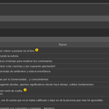
Razon
por volver a postear en el foro
izando la euforia
arse el tiempo para moderar los comentarios
olver a las canchas y por supuesto aportando!!
 formulas de amibroker y toda la enseñanza
as por tu Generosidad... y conocimientos
pagando deudas ,aportes significativos desde hace tiempo. solidos fundamentos
sto verlo de vuelta.
os.
, me di cuenta que no te habia calificado y lejos es de la persona que mas he aprendido.
ompartir sus conceptos y sistemas... Aportazo