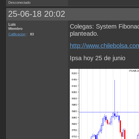
Desconectado
25-06-18 20:02
Luis
Colegas: System Fibonacc
Miembro
planteado.
Calificacion
:
83
http://www.chilebolsa.c
Ipsa hoy 25 de junio