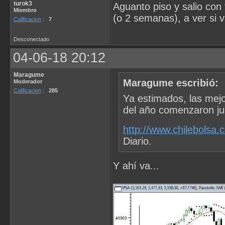
turok3
Aguanto piso y salio con 
Miembro
(o 2 semanas), a ver si 
Calificacion
:
7
Desconectado
04-06-18 20:12
Maragume
Maragume escribió:
Moderador
Calificacion
:
285
Ya estimados, las mej
del año comenzaron jus
http://www.chilebolsa
Diario.
Y ahí va...