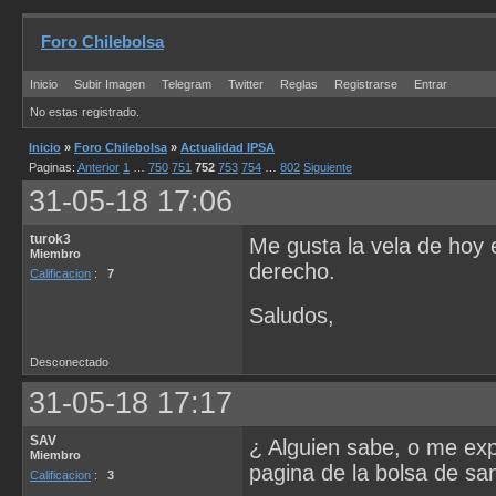
Foro Chilebolsa
Inicio
Subir Imagen
Telegram
Twitter
Reglas
Registrarse
Entrar
No estas registrado.
Inicio
»
Foro Chilebolsa
»
Actualidad IPSA
Paginas:
Anterior
1
…
750
751
752
753
754
…
802
Siguiente
31-05-18 17:06
turok3
Me gusta la vela de hoy 
Miembro
derecho.
Calificacion
:
7
Saludos,
Desconectado
31-05-18 17:17
SAV
¿ Alguien sabe, o me expl
Miembro
pagina de la bolsa de san
Calificacion
:
3