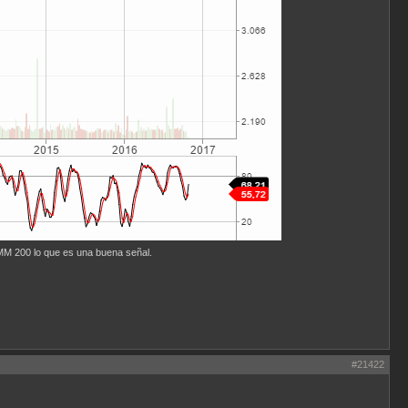
 MM 200 lo que es una buena señal.
#21422