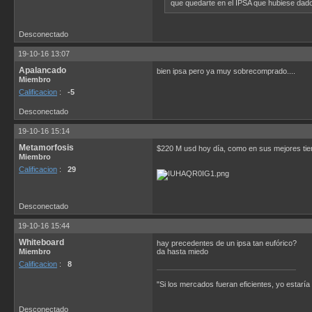
que quedarte en el IPSA que hubiese dado
Desconectado
19-10-16 13:07
Apalancado
bien ipsa pero ya muy sobrecomprado....
Miembro
Calificacion
:
-5
Desconectado
19-10-16 15:14
Metamorfosis
$220 M usd hoy día, como en sus mejores tie
Miembro
Calificacion
:
29
Desconectado
19-10-16 15:44
Whiteboard
hay precedentes de un ipsa tan eufórico?
Miembro
da hasta miedo
Calificacion
:
8
"Si los mercados fueran eficientes, yo estaría
Desconectado