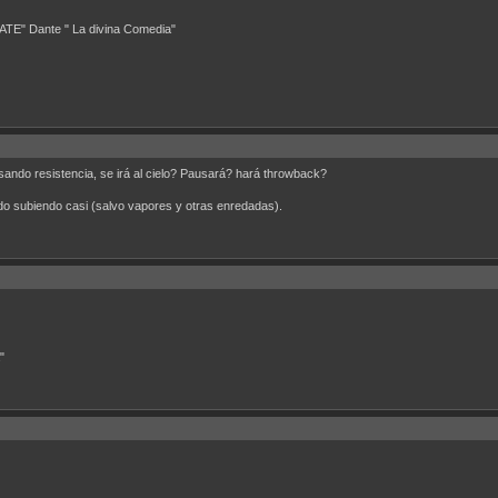
" Dante " La divina Comedia"
pasando resistencia, se irá al cielo? Pausará? hará throwback?
todo subiendo casi (salvo vapores y otras enredadas).
"