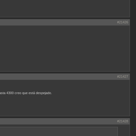
#21426
#21427
hasta 4300 creo que está despejado.
#21428