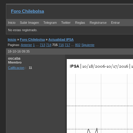
Foro Chilebolsa
Inicio
Subir Imagen
Telegram
Twitter
Reglas
Registrarse
Entrar
No estas registrado.
Inicio
»
Foro Chilebolsa
»
Actualidad IPSA
Paginas:
Anterior
1
…
713
714
715
716
717
…
802
Siguiente
18-10-16 09:35
oscaba
Miembro
Calificacion
:
11