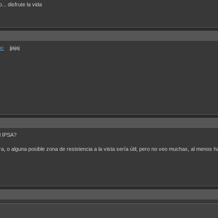
.. disfrute la vida
hc
jjajaj
el IPSA?
a, o alguna posible zona de resistencia a la vista sería útil, pero no veo muchas, al menos 