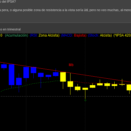
to del IPSA?
 pera, o alguna posible zona de resistencia a la vista sería útil, pero no veo muchas, al m
co en trimestral