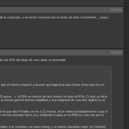
#21431
 de lo esperado,,y el sector consumo fue el motor de este crecimiento...,segun
#21432
ás del 25% del largo de una caída, en promedio
que el market empezó a asumir que bajaría la tasa hasta el low que fue en
25 aprox. -> -9.03% en menos de dos meses en todo el IPSA. O sea, yo diría
al menos generó buena volatilidad y una magnitud de casi dos dígitos en el
o que dice Pontifex no es a 12 meses, el se refiere probablemente a que si
e han leseado harto ya y metiendo la plata en el IPSA en caso de que tu
rables si te cambias con buen timing, y al menos bastante mejor (x2 mínimo)