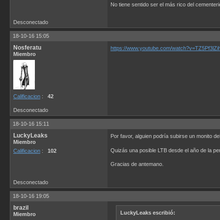
No tiene sentido ser el más rico del cementerio.
Desconectado
18-10-16 15:05
Nosferatu
https://www.youtube.com/watch?v=TZ5Pf3lZi
Miembro
Calificacion
:
42
Desconectado
18-10-16 15:11
LuckyLeaks
Por favor, alguien podría subirse un monito d
Miembro
Quizás una posible LTB desde el año de la per
Calificacion
:
102
Gracias de antemano.
Desconectado
18-10-16 19:05
brazil
LuckyLeaks escribió:
Miembro