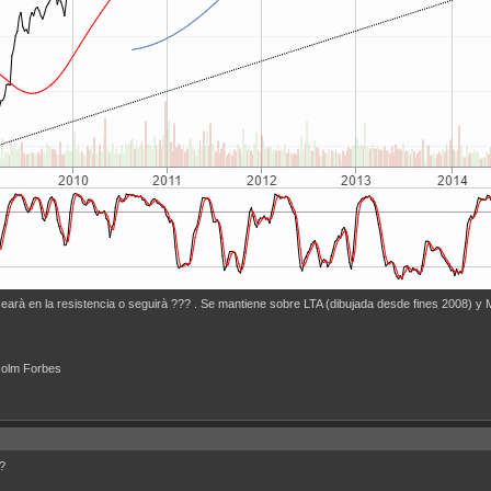
cearà en la resistencia o seguirà ??? . Se mantiene sobre LTA (dibujada desde fines 2008) y
lcolm Forbes
?