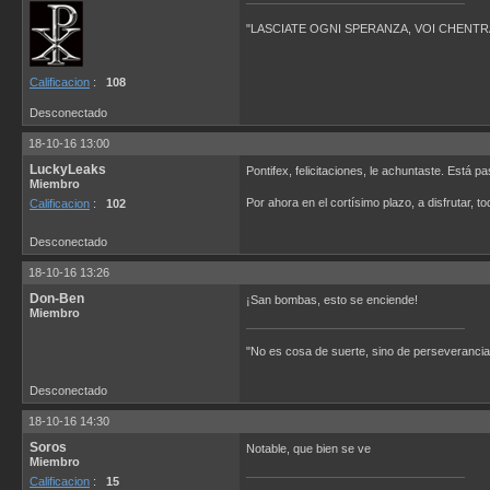
"LASCIATE OGNI SPERANZA, VOI CHENTRATE
Calificacion
:
108
Desconectado
18-10-16 13:00
LuckyLeaks
Pontifex, felicitaciones, le achuntaste. Está 
Miembro
Por ahora en el cortísimo plazo, a disfrutar, 
Calificacion
:
102
Desconectado
18-10-16 13:26
Don-Ben
¡San bombas, esto se enciende!
Miembro
"No es cosa de suerte, sino de perseverancia
Desconectado
18-10-16 14:30
Soros
Notable, que bien se ve
Miembro
Calificacion
:
15