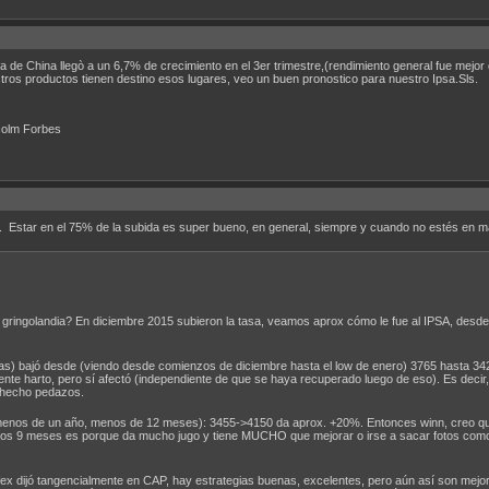
a de China llegò a un 6,7% de crecimiento en el 3er trimestre,(rendimiento general fue mejor
tros productos tienen destino esos lugares, veo un buen pronostico para nuestro Ipsa.Sls.
lcolm Forbes
 Estar en el 75% de la subida es super bueno, en general, siempre y cuando no estés en m
 gringolandia? En diciembre 2015 subieron la tasa, veamos aprox cómo le fue al IPSA, desde 
ias) bajó desde (viendo desde comienzos de diciembre hasta el low de enero) 3765 hasta 34
te harto, pero sí afectó (independiente de que se haya recuperado luego de eso). Es decir, 
e hecho pedazos.
nos de un año, menos de 12 meses): 3455->4150 da aprox. +20%. Entonces winn, creo que l
os 9 meses es porque da mucho jugo y tiene MUCHO que mejorar o irse a sacar fotos como m
ifex dijó tangencialmente en CAP, hay estrategias buenas, excelentes, pero aún así son mejo