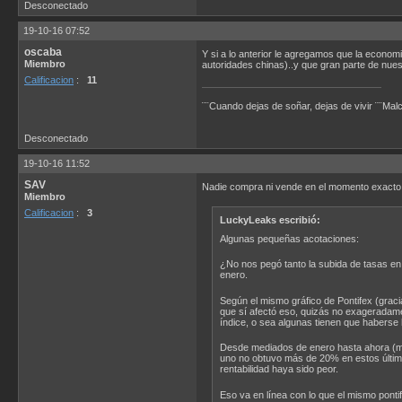
Desconectado
19-10-16 07:52
oscaba
Y si a lo anterior le agregamos que la economi
Miembro
autoridades chinas)..y que gran parte de nues
Calificacion
:
11
¨¨Cuando dejas de soñar, dejas de vivir ¨¨Ma
Desconectado
19-10-16 11:52
SAV
Nadie compra ni vende en el momento exacto.
Miembro
Calificacion
:
3
LuckyLeaks escribió:
Algunas pequeñas acotaciones:
¿No nos pegó tanto la subida de tasas en
enero.
Según el mismo gráfico de Pontifex (grac
que sí afectó eso, quizás no exageradamen
índice, o sea algunas tienen que habers
Desde mediados de enero hasta ahora (me
uno no obtuvo más de 20% en estos últim
rentabilidad haya sido peor.
Eso va en línea con lo que el mismo pont