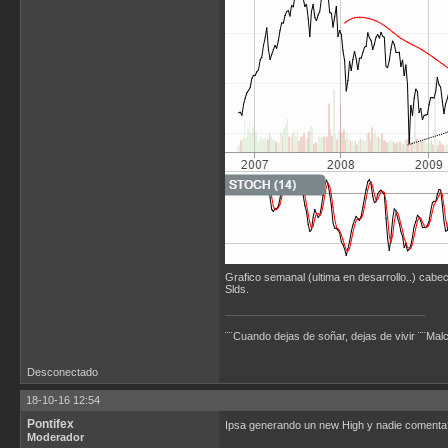
Grafico semanal (ultima en desarrollo..) cabe
Slds.
¨¨Cuando dejas de soñar, dejas de vivir ¨¨Ma
Desconectado
18-10-16 12:54
Pontifex
Ipsa generando un new High y nadie comenta
Moderador