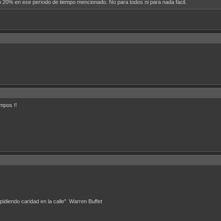
 20% en ese período de tiempo mencionado. No para todos ni para nada fácil.
mpos !!
 pidiendo caridad en la calle" Warren Buffet