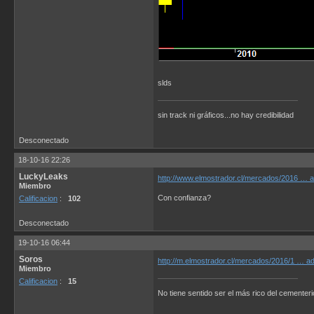
slds
sin track ni gráficos...no hay credibilidad
Desconectado
18-10-16 22:26
LuckyLeaks
http://www.elmostrador.cl/mercados/2016 … a
Miembro
Con confianza?
Calificacion
:
102
Desconectado
19-10-16 06:44
Soros
http://m.elmostrador.cl/mercados/2016/1 … ad
Miembro
Calificacion
:
15
No tiene sentido ser el más rico del cementerio.