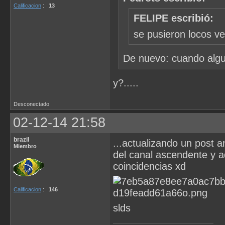
Calificacion
:
13
FELIPE escribió:
se pusieron locos ve
De nuevo: cuando algu
y?.....
Desconectado
02-12-14 21:58
brazil
...actualizando un post an
Miembro
del canal ascendente y ad
coincidencias xd
Calificacion
:
146
slds