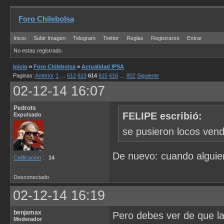
Foro Chilebolsa
Inicio
Subir Imagen
Telegram
Twitter
Reglas
Registrarse
Entrar
No estas registrado.
Inicio
»
Foro Chilebolsa
»
Actualidad IPSA
Paginas:
Anterior
1
…
612
613
614
615
616
…
802
Siguiente
02-12-14 16:07
Pedrots
FELIPE escribió:
Expulsado
se pusieron locos vend
De nuevo: cuando alguie
Calificacion
:
14
Desconectado
02-12-14 16:19
benjamax
Pero debes ver de que la
Moderador