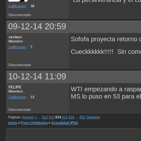
Calificacion
:
38
Desconectado
09-12-14 20:59
verberr
Sofofa proyecta retorno d
Miembro
Calificacion
:
7
Cueckkkkkk!!!!! Sin come
Desconectado
10-12-14 11:09
FELIPE
WTI empezando a raspar
Miembro
MS lo puso en 53 para e
Calificacion
:
13
Desconectado
Paginas:
Anterior
1
…
612
613
614
615
616
…
802
Siguiente
Inicio
»
Foro Chilebolsa
»
Actualidad IPSA