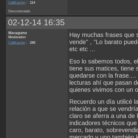
Calificacion
:
114
Desconectado
02-12-14 16:35
Maragume
Hay muchas frases que so
Moderador
vende" , "Lo barato pue
Calificacion
:
285
etc etc ...
Eso lo sabemos todos, el
tiene sus matices, tiene 
quedarse con la frase...
lecturas ahí que pasan d
quienes vivimos con un o
Recuerdo un día utilicé 
relación a que se vendría
claro se aferra a una de
indicadores técnicos que
caro, barato, sobrevendi
mercado y uno también lo