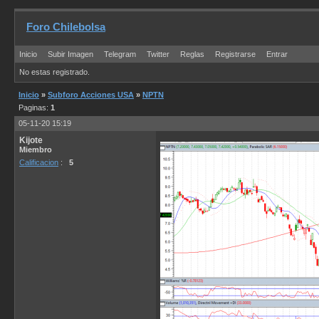
Foro Chilebolsa
Inicio
Subir Imagen
Telegram
Twitter
Reglas
Registrarse
Entrar
No estas registrado.
Inicio
»
Subforo Acciones USA
»
NPTN
Paginas:
1
05-11-20 15:19
Kijote
Miembro
Calificacion
:
5