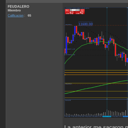
FEUDALERO
Miembro
Calificacion
:
65
La anterior me sacaron p