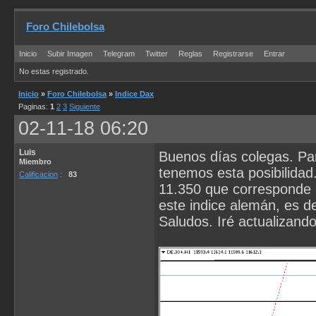
Foro Chilebolsa
Inicio
Subir Imagen
Telegram
Twitter
Reglas
Registrarse
Entrar
No estas registrado.
Inicio
»
Foro Chilebolsa
»
Indice Dax
Paginas:
1
2
3
Siguiente
02-11-18 06:20
Luis
Buenos días colegas. Par
Miembro
tenemos esta posibilidad
Calificacion
:
83
11.350 que corresponde a
este indice alemán, es 
Saludos. Iré actualizando