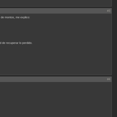
#3
 de montos, me explico:
 de recuperar lo perdido.
#4