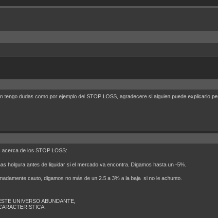
aun tengo dudas como por ejemplo del STOP LOSS, agradecere si alguien puede explicarlo p
os acerca de los STOP LOSS:
as holgura antes de liquidar si el mercado va encontra. Digamos hasta un -5%.
madamente cauto, digamos no más de un 2.5 a 3% a la baja si no le achunto.
ESTE UNIVERSO ABUNDANTE,
CARACTERISTICA.