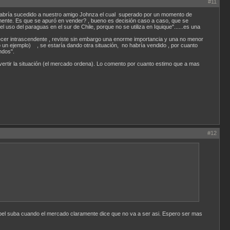
#11
le habría sucedido a nuestro amigo Johnza el cual superado por un momento de
vamente. Es que se apuró en vender? , bueno es decisión caso a caso, que se
 uso del paraguas en el sur de Chile, porque no se utiliza en Iquique"......es una
arecer intrascendente , reviste sin embargo una enorme importancia y una no menor
olo un ejemplo) , se estaría dando otra situación, no habría vendido , por cuanto
ndos".
revertir la situación (el mercado ordena). Lo comento por cuanto estimo que a mas
a.
#12
 papel suba cuando el mercado claramente dice que no va a ser asi. Espero ser mas