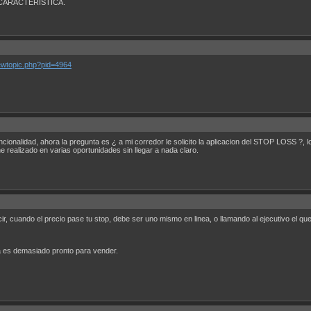
CARACTERISTICA.
iewtopic.php?pid=4964
uncionalidad, ahora la pregunta es ¿ a mi corredor le solicito la aplicacion del STOP LOSS
 realizado en varias oportunidades sin llegar a nada claro.
ir, cuando el precio pase tu stop, debe ser uno mismo en linea, o llamando al ejecutivo el qu
 es demasiado pronto para vender.