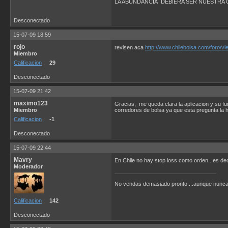
LA ABUNDANCIA DEBIERA SER NUESTRA 
Desconectado
15-07-09 18:59
rojo
revisen aca
http://www.chilebolsa.com/foro/v
Miembro
Calificacion
:
29
Desconectado
15-07-09 21:42
maximo123
Gracias, me queda clara la aplicacion y su f
Miembro
corredores de bolsa ya que esta pregunta la he
Calificacion
:
-1
Desconectado
15-07-09 22:44
Mavry
En Chile no hay stop loss como orden...es dec
Moderador
No vendas demasiado pronto....aunque nunca
Calificacion
:
142
Desconectado