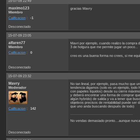
15-07-09 22:49
maximo123
gracias Mavry
Miembro
Calificacion
:
-1
Desconectado
15-07-09 23:05
alfaren77
Mavri por ejemplo, cuando realizo la compra 
Miembro
3 de holgura que me permite jugar un poco...
Calificacion
:
0
creo es una buena forma no crees, si me equ
Desconectado
15-07-09 23:32
Mavry
No tan lineal, por ejemplo, pasa mucho que une
Moderador
tendencia digamos (solo es un ejemplo, todo h
con papeles líquidos) desde su cierre máximo 
y deberá encontrar una forma de comprar que s
algún hybrido) de salida y va a tener que bu
objetivos precisos de rentabilidad puede ser da
que uno anda buscando después de todo)
Calificacion
:
142
No vendas demasiado pronto....aunque nunca
Desconectado