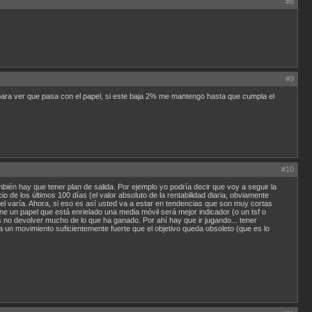
#8
#9
para ver que pasa con el papel, si este baja 2% me mantengo hasta que cumpla el
#10
mbién hay que tener plan de salida. Por ejemplo yo podría decir que voy a seguir la
de los últimos 100 días (el valor absoluto de la rentabilidad diaria, obviamente
pel varía. Ahora, si eso es así usted va a estar en tendencias que son muy cortas
e un papel que está enrielado una media móvil será mejor indicador (o un tsf o
 no devolver mucho de lo que ha ganado. Por ahí hay que ir jugando... tener
iza un movimiento suficientemente fuerte que el objetivo queda obsoleto (que es lo