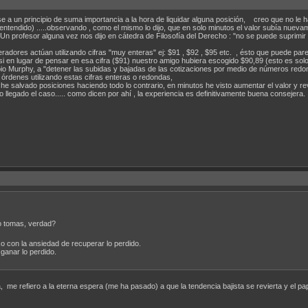
irse a un principio de suma importancia a la hora de liquidar alguna posición, creo que no 
entendido) .....observando , como el mismo lo dijo, que en solo minutos el valor subía nue
 Un profesor alguna vez nos dijo en cátedra de Filosofía del Derecho : "no se puede suprimir el
radores actúan utilizando cifras "muy enteras" ej: $91 , $92 , $95 etc. , ésto que puede p
ado, si en lugar de pensar en esa cifra ($91) nuestro amigo hubiera escogido $90,89 (esto es s
opio Murphy, a "detener las subidas y bajadas de las cotizaciones por medio de números redo
r órdenes utilizando estas cifras enteras o redondas,
, he salvado posiciones haciendo todo lo contrario, en minutos he visto aumentar el valor y 
o llegado el caso..... como dicen por ahí , la experiencia es definitivamente buena consejer
o tomas, verdad?
 con la ansiedad de recuperar lo perdido.
ganar lo perdido.
a, me refiero a la eterna espera (me ha pasado) a que la tendencia bajista se revierta y el