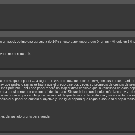
de un papel, estimo una ganancia de 10% si este papel supera ese % en un 4 % dejo un 3% 
ivoco me corriges pls
 estima que el papel va a llegar a +10% pero deja de subir en +5%, o incluso antes... ahí ta
ay que probarlo siempre) hasta que el precio baje dos veces su promedio de cambio de precio 
más próximo... ahí cada papel tendrá un stop distinto debido a que la volatilidad de cada pa
ea consistente con un stop así de ajustado. Si usted sigue tendencias más largas y ya tien
scar un número que satisfaga su necesidad de quedarse con la tendencia y su opuesto que es
ñino si el papel no cumple el objetivo y uno igual espera que llegue a eso, o si el papel real
 es demasiado pronto para vender.