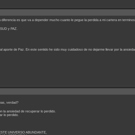
diferencia es que va a depender mucho cuanto le pegue la perdida a mi cartera en terminos
COSUD y PAZ.
l aporte de Paz. En este sentido he sido muy cuidadoso de no dejarme llevar por la ansiedad
mas, verdad?
 la ansiedad de recuperar lo perdido.
r lo perdido.
ESTE UNIVERSO ABUNDANTE,