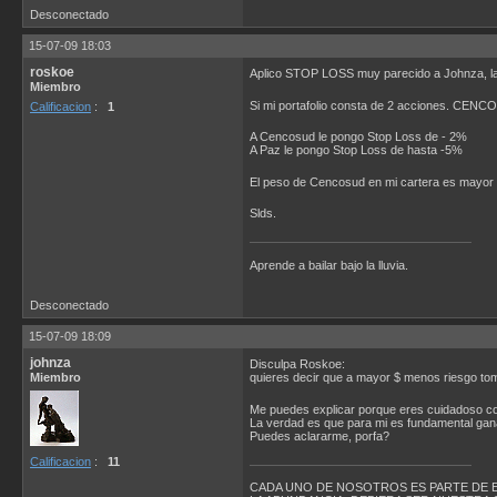
Desconectado
15-07-09 18:03
roskoe
Aplico STOP LOSS muy parecido a Johnza, la 
Miembro
Si mi portafolio consta de 2 acciones. CEN
Calificacion
:
1
A Cencosud le pongo Stop Loss de - 2%
A Paz le pongo Stop Loss de hasta -5%
El peso de Cencosud en mi cartera es mayor a
Slds.
Aprende a bailar bajo la lluvia.
Desconectado
15-07-09 18:09
johnza
Disculpa Roskoe:
Miembro
quieres decir que a mayor $ menos riesgo to
Me puedes explicar porque eres cuidadoso con
La verdad es que para mi es fundamental gana
Puedes aclararme, porfa?
Calificacion
:
11
CADA UNO DE NOSOTROS ES PARTE DE 