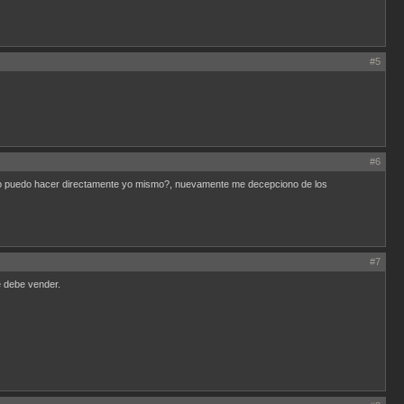
#5
#6
 ?, lo puedo hacer directamente yo mismo?, nuevamente me decepciono de los
#7
e debe vender.