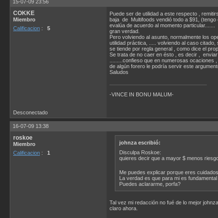
15-07-09 23:56
COKKE
Puede ser de utilidad a este respecto , remit
Miembro
baja de Multifoods vendió todo a $91, (tengo 
evalúa de acuerdo al momento particular.......
Calificacion
:
5
gran verdad.
Pero volviendo al asunto, normalmente los ope
utilidad práctica, ..... volviendo al caso cit
se tiende por regla general , como dice el pr
Se trata de no caer en ésto , es decir , envia
.........confieso que en numerosas ocaciones 
de algún forero le podría servir este argument
Saludos
-VINCE IN BONU MALUM-
Desconectado
16-07-09 13:38
roskoe
johnza escribió:
Miembro
Disculpa Roskoe:
Calificacion
:
1
quieres decir que a mayor $ menos riesg
Me puedes explicar porque eres cuidadoso
La verdad es que para mi es fundamental 
Puedes aclararme, porfa?
Tal vez mi redacción no fué de lo mejor johnz
claro ahora.