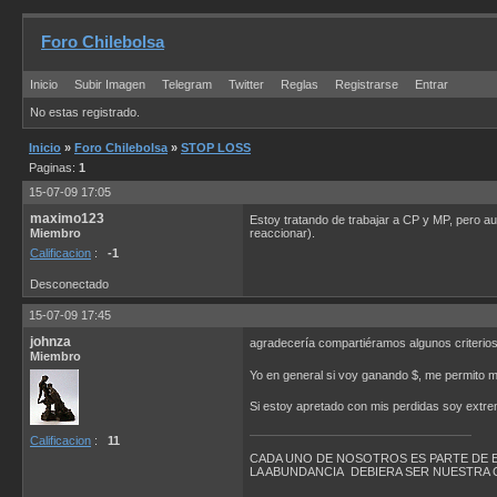
Foro Chilebolsa
Inicio
Subir Imagen
Telegram
Twitter
Reglas
Registrarse
Entrar
No estas registrado.
Inicio
»
Foro Chilebolsa
»
STOP LOSS
Paginas:
1
15-07-09 17:05
maximo123
Estoy tratando de trabajar a CP y MP, pero 
Miembro
reaccionar).
Calificacion
:
-1
Desconectado
15-07-09 17:45
johnza
agradecería compartiéramos algunos criteri
Miembro
Yo en general si voy ganando $, me permito m
Si estoy apretado con mis perdidas soy extre
Calificacion
:
11
CADA UNO DE NOSOTROS ES PARTE DE 
LA ABUNDANCIA DEBIERA SER NUESTRA 