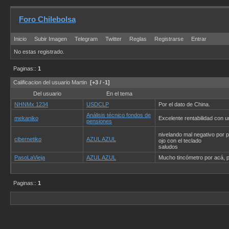
Foro Chilebolsa
Inicio
Subir Imagen
Telegram
Twitter
Reglas
Registrarse
Entrar
No estas registrado.
Paginas::
1
Calificacion del usuario Martin
[+3 / -1]
Del usuario
En el tema
NHNMx 1234
USDCLP
Por el dato de China.
Análisis técnico fondos de
mekaniko
Excelente rentabilidad con 
pensiones
nivelando mal negativo por 
cibernetiko
AZUL AZUL
ojo con el teclado
saludos
PasoLaVieja
AZUL AZUL
Mucho tincómetro por acá, p
Paginas::
1