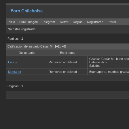
Foro Chilebolsa
Inicio
Subir Imagen
Telegram
Twitter
Reglas
Registrarse
Entrar
No estas registrado.
Paginas::
1
Calificacion del usuario César M.
[+2 / -0]
Del usuario
En el tema
Gracias Cesar M., buen apor
Enous
Removed or deleted
Esta de libro.
Saludos
Montaner
Removed or deleted
Buen aporte, muchas gracia
Paginas::
1